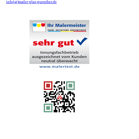
info(at)maler-glas-guenther.de