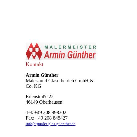
Kontakt
Armin Günther
Maler- und Glaserbetrieb GmbH &
Co. KG
Erlenstraße 22
46149 Oberhausen
Tel: +49 208 998302
Fax: +49 208 845427
info(at)maler-glas-guenther.de