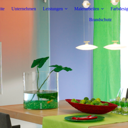
ite
Unternehmen
Leistungen
Malerarbeiten
Farbdesig
Brandschutz