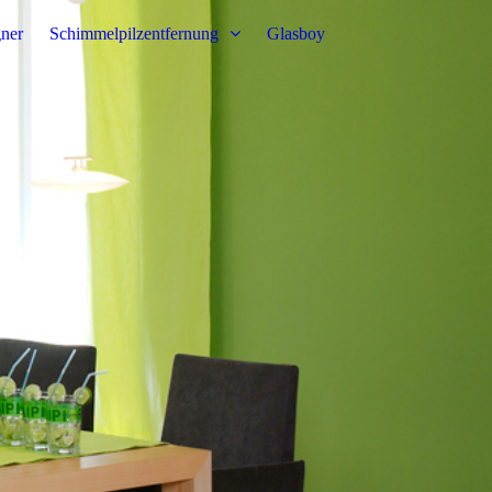
ner
Schimmelpilzentfernung
Glasboy