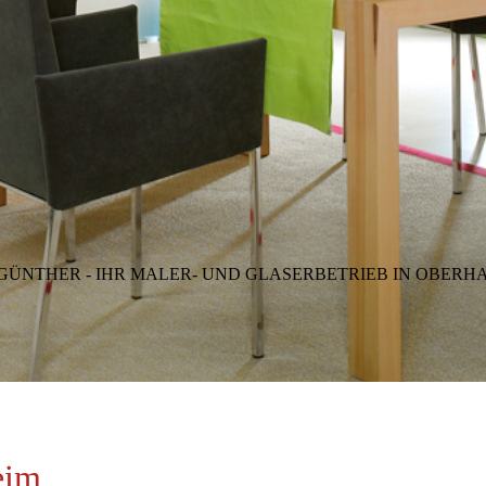
GÜNTHER - IHR MALER- UND GLASERBETRIEB IN OBERH
eim