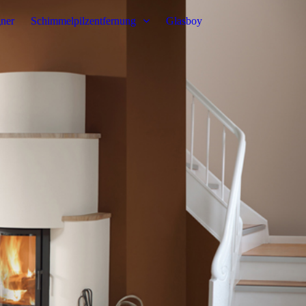
ner
Schimmelpilzentfernung
Glasboy