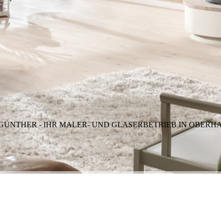
GÜNTHER - IHR MALER- UND GLASERBETRIEB IN OBERH