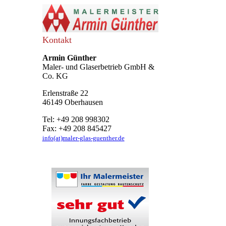
Kontakt
Armin Günther
Maler- und Glaserbetrieb GmbH &
Co. KG
Erlenstraße 22
46149 Oberhausen
Tel: +49 208 998302
Fax: +49 208 845427
info(at)maler-glas-guenther.de